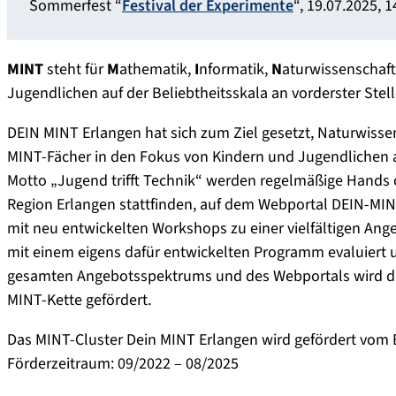
Sommerfest “
Festival der Experimente
“, 19.07.2025, 
MINT
steht für
M
athematik,
I
nformatik,
N
aturwissenschaft
Jugendlichen auf der Beliebtheitsskala an vorderster Stell
DEIN MINT Erlangen hat sich zum Ziel gesetzt, Naturwisse
MINT-Fächer in den Fokus von Kindern und Jugendlichen
Motto „Jugend trifft Technik“ werden regelmäßige Hands 
Region Erlangen stattfinden, auf dem Webportal DEIN-MI
mit neu entwickelten Workshops zu einer vielfältigen An
mit einem eigens dafür entwickelten Programm evaluiert u
gesamten Angebotsspektrums und des Webportals wird dur
MINT-Kette gefördert.
Das MINT-Cluster Dein MINT Erlangen wird gefördert vom
Förderzeitraum: 09/2022 – 08/2025