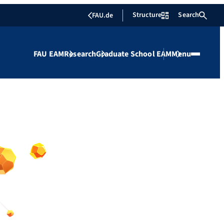
Structure
Search
FAU.de
FAU EAM
Research
Graduate School EAM
Menu