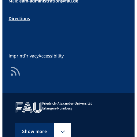
Mail:
eam-administration@fau.de
Directions
Imprint
Privacy
Accessibility
RSS Feed
Friedrich-Alexander-Universität
Erlangen-Nürnberg
Show more