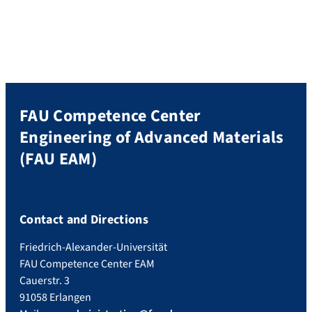
Wissenschaftler sind mit einem
Consolidator Grant des Europäischen
Forschungsrates (ERC) ausgezeichnet
worden. Prof. Dr. Karl Mandel will Materie
so funktionalisieren, dass sie Auskunft
über […]
FAU Competence Center
Engineering of Advanced Materials
(FAU EAM)
Contact and Directions
Friedrich-Alexander-Universität
FAU Competence Center EAM
Cauerstr. 3
91058 Erlangen