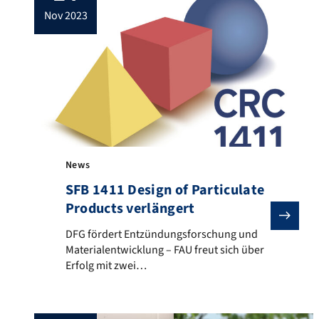
nov 2023
News
SFB 1411 Design of Particulate
Products verlängert
DFG fördert Entzündungsforschung und Materialentwic
DFG fördert Entzündungsforschung und
Materialentwicklung – FAU freut sich über
Erfolg mit zwei
Sonderforschungsbereichen Die Deutsche
Forschungsgemeinschaft (DFG) fördert an
der FAU einen neuen